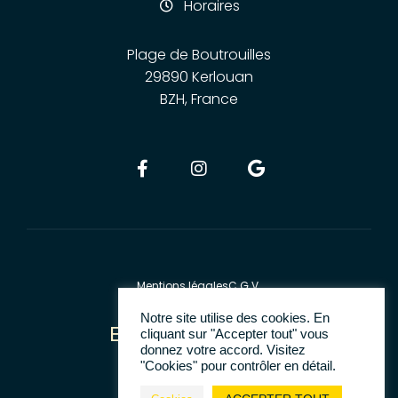
Horaires
Plage de Boutrouilles
29890 Kerlouan
BZH, France
Mentions légales
C.G.V.
Notre site utilise des cookies. En
Envie
de
S
U
R
F
E
R
?
cliquant sur "Accepter tout" vous
donnez votre accord. Visitez
"Cookies" pour contrôler en détail.
2026 © Pagan Surf School