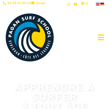
06 66 02 84 49
Email
0
BIENVENUE À LA
PAGAN SURF SCHOOL
À KERLOUAN !
APPRENDRE À
SURFER
À TOUT ÂGE