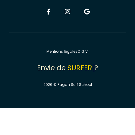
Mentions légales
C.G.V.
Envie
de
S
U
R
F
E
R
?
2026 © Pagan Surf School