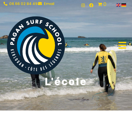
06 66 02 84 49
Email
0
L'école