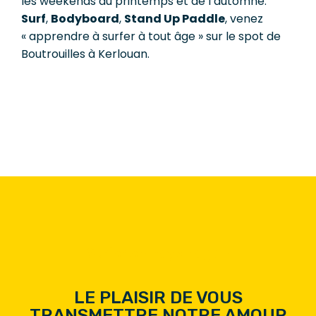
les weekends du printemps et de l’automne.
Surf
,
Bodyboard
,
Stand Up Paddle
, venez
« apprendre à surfer à tout âge » sur le spot de
Boutrouilles à Kerlouan.
Surfer en Pays Pagan
LE PLAISIR DE VOUS
TRANSMETTRE NOTRE AMOUR